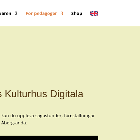
karen
För pedagoger
Shop
 Kulturhus Digitala
 kan du uppleva sagostunder, föreställningar
ns Åberg-anda.