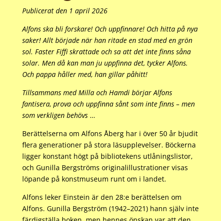
Publicerat den 1 april 2026
Alfons ska bli forskare! Och uppfinnare! Och hitta på nya
saker! Allt började när han ritade en stad med en grön
sol. Faster Fiffi skrattade och sa att det inte finns såna
solar. Men då kan man ju uppfinna det, tycker Alfons.
Och pappa håller med, han gillar påhitt!
Tillsammans med Milla och Hamdi börjar Alfons
fantisera, prova och uppfinna sånt som inte finns – men
som verkligen behövs
…
Berättelserna om Alfons Åberg har i över 50 år bjudit
flera generationer på stora läsupplevelser. Böckerna
ligger konstant högt på bibliotekens utlåningslistor,
och Gunilla Bergströms originalillustrationer visas
löpande på konstmuseum runt om i landet.
Alfons leker Einstein är den 28:e berättelsen om
Alfons. Gunilla Bergström (1942–2021) hann själv inte
färdigställa boken, men hennes önskan var att den