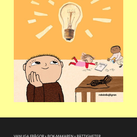
VANLIGA FRÅGOR
•
BOK-MAKAREN
•
RÄTTIGHETER