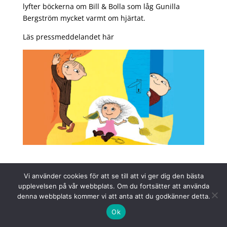
lyfter böckerna om Bill & Bolla som låg Gunilla
Bergström mycket varmt om hjärtat.
Läs pressmeddelandet här
Vi använder cookies för att se till att vi ger dig den bästa
upplevelsen på vår webbplats. Om du fortsätter att använda
denna webbplats kommer vi att anta att du godkänner detta.
Arkiv
Kategorier
Ok