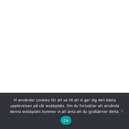
Arkiv
Kategorier
maj 2026
Nyheter
april 2026
På gång
mars 2026
februari 2026
januari 2026
december 2025
november 2025
Vi använder cookies för att se till att vi ger dig den bästa
oktober 2025
upplevelsen på vår webbplats. Om du fortsätter att använda
augusti 2025
denna webbplats kommer vi att anta att du godkänner detta.
juni 2025
Ok
maj 2025