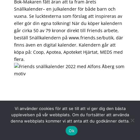
Bok-Makaren fått äran att ta fram årets
Snällkalender– en julkalender för både barn och
vuxna. Se lucktexterna som förslag att inspireras av
eller gör din egna tolkning! När du köper kalendern
går cirka 50 av 79 kronor direkt till Friends arbete,
beställ Snällkalendern på
www.friends.se/butik
, där
finns även en digital kalender. Kalendern går att
köpa på: Coop, Apotea, Apoteket Hjärtat, MEDS med
flera.
Arkiv
Kategorier
Vi använder cookies för att se till att vi ger dig den bästa
maj 2026
Nyheter
upplevelsen på vår webbplats. Om du fortsätter att använda
april 2026
På gång
denna webbplats kommer vi att anta att du godkänner detta.
mars 2026
Ok
februari 2026