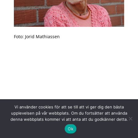
Foto: Jorid Mathiassen
Arkiv
Kategorier
maj 2026
Nyheter
april 2026
På gång
mars 2026
februari 2026
Vi använder cookies för att se till att vi ger dig den bästa
januari 2026
upplevelsen på vår webbplats. Om du fortsätter att använda
december 2025
denna webbplats kommer vi att anta att du godkänner detta.
november 2025
Ok
oktober 2025