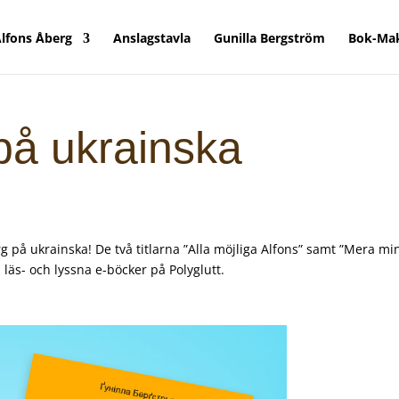
lfons Åberg
Anslagstavla
Gunilla Bergström
Bok-Ma
på ukrainska
 på ukrainska! De två titlarna ”Alla möjliga Alfons” samt ”Mera mi
läs- och lyssna e-böcker på Polyglutt.