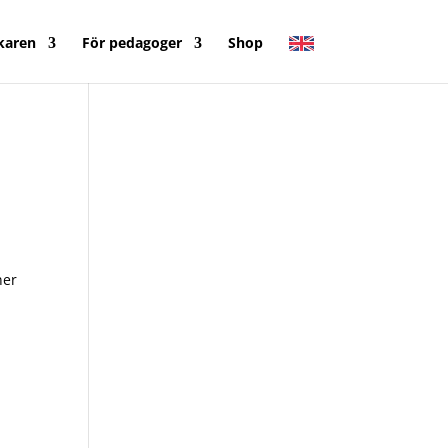
karen
För pedagoger
Shop
ner