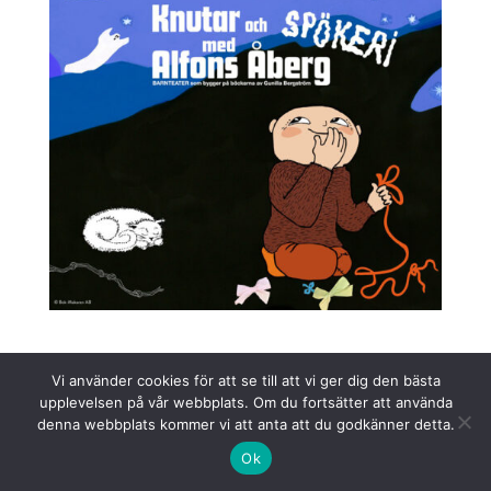
Arkiv
Kategorier
Vi använder cookies för att se till att vi ger dig den bästa
upplevelsen på vår webbplats. Om du fortsätter att använda
denna webbplats kommer vi att anta att du godkänner detta.
maj 2026
Nyheter
Ok
april 2026
På gång