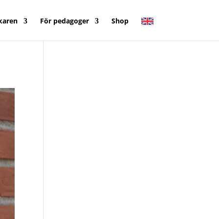
karen
För pedagoger
Shop