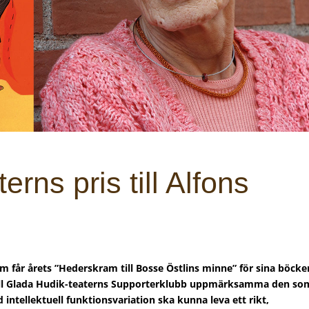
rns pris till Alfons
öm får årets ”Hederskram till Bosse Östlins minne” för sina böcke
 vill Glada Hudik-teaterns Supporterklubb uppmärksamma den so
 intellektuell funktionsvariation ska kunna leva ett rikt,