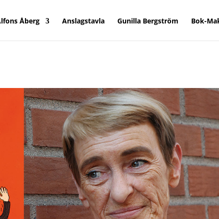
lfons Åberg
Anslagstavla
Gunilla Bergström
Bok-Ma