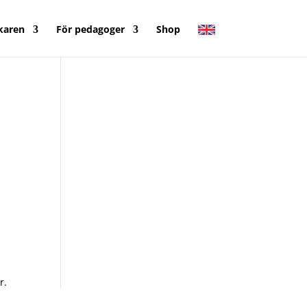
karen
För pedagoger
Shop
r.