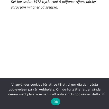
Det har sedan 1972 tryckt runt 9 miljoner Alfons-böcker
varav fem miljoner på svenska.
Arkiv
Kategorier
maj 2026
Nyheter
april 2026
På gång
mars 2026
februari 2026
januari 2026
december 2025
november 2025
Vi använder cookies för att se till att vi ger dig den bästa
upplevelsen på vår webbplats. Om du fortsätter att använda
oktober 2025
denna webbplats kommer vi att anta att du godkänner detta.
augusti 2025
Ok
juni 2025