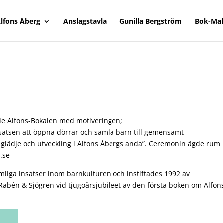
lfons Åberg
Anslagstavla
Gunilla Bergström
Bok-Ma
elade Alfons-Bokalen med motiveringen;
insatsen att öppna dörrar och samla barn till gemensamt
l glädje och utveckling i Alfons Åbergs anda”. Ceremonin ägde rum
a.se
mliga insatser inom barnkulturen och instiftades 1992 av
 Rabén & Sjögren vid tjugoårsjubileet av den första boken om Alfon