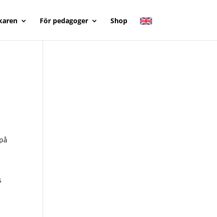
karen
För pedagoger
Shop
 på
s