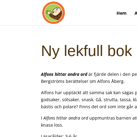
Hem
A
Ny lekfull bo
Alfons hittar andra ord
är fjärde delen
i den pe
Bergströms berättelser om Alfons Åberg.
Alfons har upptäckt att samma sak kan sägas p
godsaker, sötsaker, snask. Gå, strutta, tassa, 
bästis och polare? Finns det ord som inte går a
I
Alfons hittar andra ord
uppmuntras barnen att 
knasa loss.
Läsarålder: 3-6 år