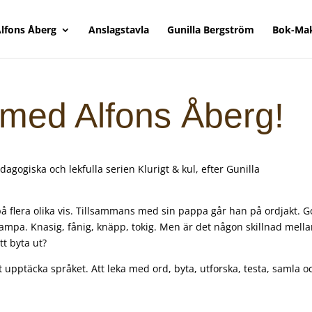
lfons Åberg
Anslagstavla
Gunilla Bergström
Bok-Ma
k med Alfons Åberg!
dagogiska och lekfulla serien Klurigt & kul, efter Gunilla
å flera olika vis. Tillsammans med sin pappa går han på ordjakt. G
klampa. Knasig, fånig, knäpp, tokig. Men är det någon skillnad mell
tt byta ut?
upptäcka språket. Att leka med ord, byta, utforska, testa, samla o