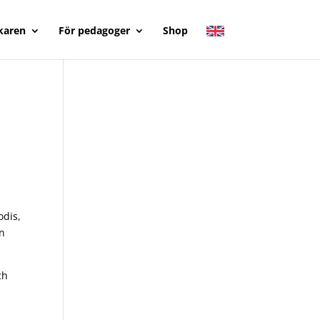
karen
För pedagoger
Shop
odis,
an
ch