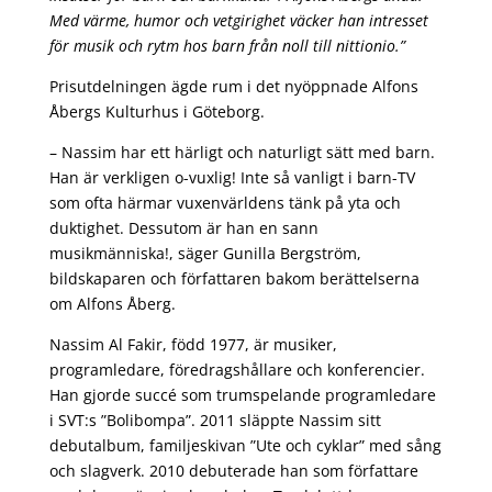
Med värme, humor och vetgirighet väcker han intresset
för musik och rytm hos barn från noll till nittionio.”
Prisutdelningen ägde rum i det nyöppnade Alfons
Åbergs Kulturhus i Göteborg.
– Nassim har ett härligt och naturligt sätt med barn.
Han är verkligen o-vuxlig! Inte så vanligt i barn-TV
som ofta härmar vuxenvärldens tänk på yta och
duktighet. Dessutom är han en sann
musikmänniska!, säger Gunilla Bergström,
bildskaparen och författaren bakom berättelserna
om Alfons Åberg.
Nassim Al Fakir, född 1977, är musiker,
programledare, föredragshållare och konferencier.
Han gjorde succé som trumspelande programledare
i SVT:s ”Bolibompa”. 2011 släppte Nassim sitt
debutalbum, familjeskivan ”Ute och cyklar” med sång
och slagverk. 2010 debuterade han som författare